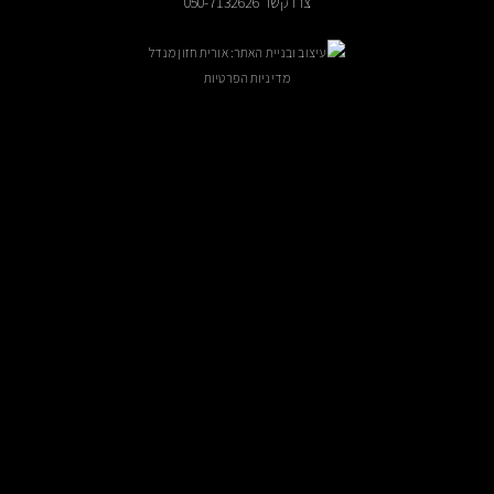
צרו קשר 050-7132626
עיצוב ובניית האתר: אורית חזון מנדל
מדיניות הפרטיות
ניתן לקבוע פגישה בתיאום מראש