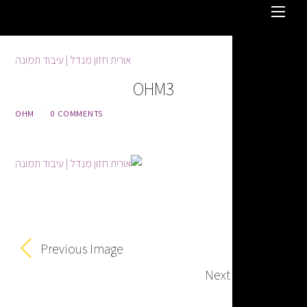
OHM3
OHM
/
0 COMMENTS
Previous Image
Next