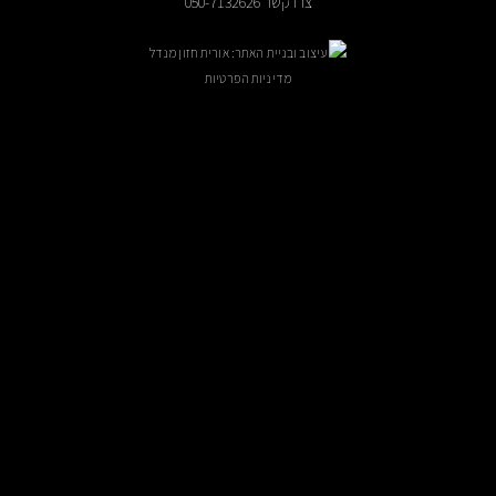
צרו קשר 050-7132626
עיצוב ובניית האתר: אורית חזון מנדל
מדיניות הפרטיות
ניתן לקבוע פגישה בתיאום מראש