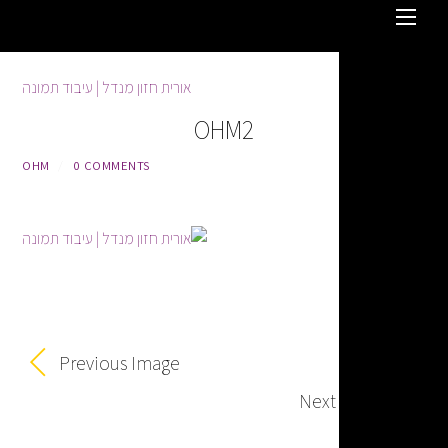
OHM2
OHM
/
0 COMMENTS
Previous Image
Next