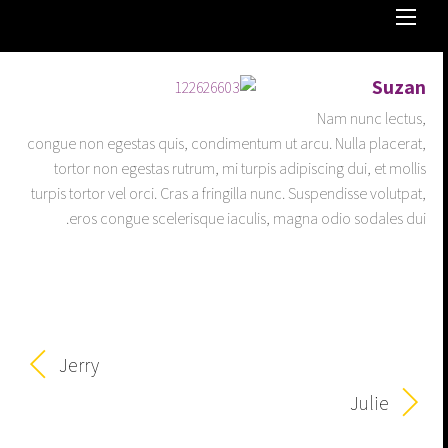
Suzan
Nam nunc lectus,
congue non egestas quis, condimentum ut arcu. Nulla placerat,
tortor non egestas rutrum, mi turpis adipiscing dui, et mollis
turpis tortor vel orci. Cras a fringilla nunc. Suspendisse volutpat,
eros congue scelerisque iaculis, magna odio sodales dui.
Jerry
Julie