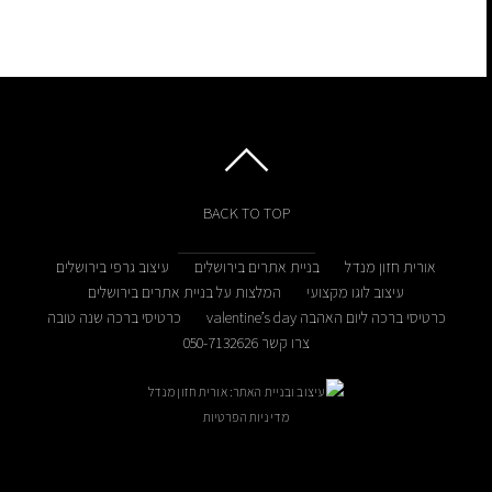
BACK TO TOP
אורית חזון מנדל
בניית אתרים בירושלים
עיצוב גרפי בירושלים
עיצוב לוגו מקצועי
המלצות על בניית אתרים בירושלים
כרטיסי ברכה ליום האהבה valentine’s day
כרטיסי ברכה שנה טובה
צרו קשר 050-7132626
עיצוב ובניית האתר: אורית חזון מנדל
מדיניות הפרטיות
ניתן לקבוע פגישה בתיאום מראש