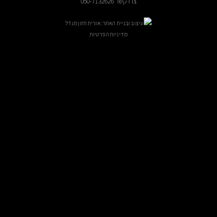
צרו קשר 050-7132626
עיצוב ובניית האתר: אורית חזון מנדל
מדיניות הפרטיות
ניתן לקבוע פגישה בתיאום מראש