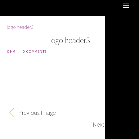
logo header3
OHM
/
0 COMMENTS
Previous Image
Next