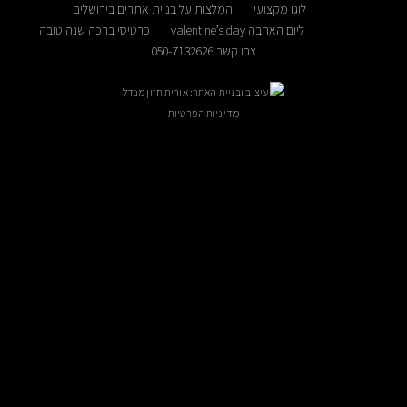
לוגו מקצועי
המלצות על בניית אתרים בירושלים
הבה valentine’s day
כרטיסי ברכה שנה טובה
צרו קשר 050-7132626
עיצוב ובניית האתר: אורית חזון מנדל
מדיניות הפרטיות
ניתן לקבוע פגישה בתיאום מראש