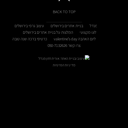
BACK TO TOP
מנדל
בניית אתרים בירושלים
עיצוב גרפי בירושלים
לוגו מקצועי
המלצות על בניית אתרים בירושלים
הבה valentine’s day
כרטיסי ברכה שנה טובה
צרו קשר 050-7132626
עיצוב ובניית האתר: אורית חזון מנדל
מדיניות הפרטיות
ניתן לקבוע פגישה בתיאום מראש