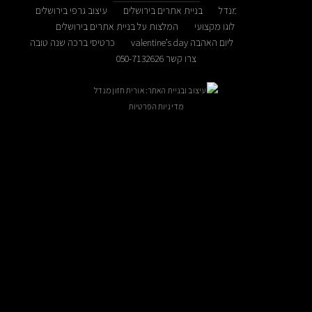
מנדל
בניית אתרים בירושלים
עיצוב גרפי בירושלים
לוגו מקצועי
המלצות על בניית אתרים בירושלים
הבה valentine’s day
כרטיסי ברכה שנה טובה
צרו קשר 050-7132626
עיצוב ובניית האתר: אורית חזון מנדל
מדיניות הפרטיות
ניתן לקבוע פגישה בתיאום מראש