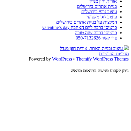
אורית חזון מנדל
בניית אתרים בירושלים
עיצוב גרפי בירושלים
עיצוב לוגו מקצועי
המלצות על בניית אתרים בירושלים
כרטיסי ברכה ליום האהבה valentine’s day
כרטיסי ברכה שנה טובה
צרו קשר 050-7132626
עיצוב ובניית האתר: אורית חזון מנדל
מדיניות הפרטיות
Powered by
WordPress
•
Themify WordPress Themes
ניתן לקבוע פגישה בתיאום מראש