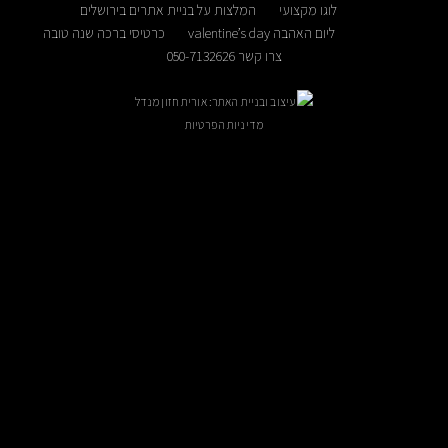
לוגו מקצועי
המלצות על בניית אתרים בירושלים
הבה valentine’s day
כרטיסי ברכה שנה טובה
צרו קשר 050-7132626
עיצוב ובניית האתר: אורית חזון מנדל
מדיניות הפרטיות
ניתן לקבוע פגישה בתיאום מראש