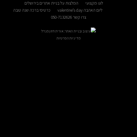
לוגו מקצועי
המלצות על בניית אתרים בירושלים
הבה valentine’s day
כרטיסי ברכה שנה טובה
צרו קשר 050-7132626
עיצוב ובניית האתר: אורית חזון מנדל
מדיניות הפרטיות
ניתן לקבוע פגישה בתיאום מראש