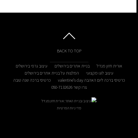
BACK TO TOP
אורית חזון מנדל
בניית אתרים בירושלים
עיצוב גרפי בירושלים
עיצוב לוגו מקצועי
המלצות על בניית אתרים בירושלים
כרטיסי ברכה ליום האהבה valentine’s day
כרטיסי ברכה שנה טובה
צרו קשר 050-7132626
עיצוב ובניית האתר: אורית חזון מנדל
מדיניות הפרטיות
ניתן לקבוע פגישה בתיאום מראש