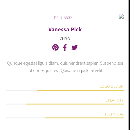
Vanessa Pick
CHRO
Quisque egestas ligula diam, quis hendrerit sapien. Suspendisse
ut consequat est. Quisque in justo at velit.
LOGO DESIGN
CREATIVITY
TECHNICAL