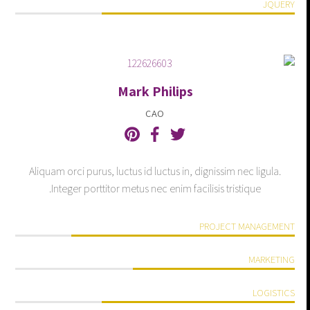
JQUERY
Mark Philips
CAO
Aliquam orci purus, luctus id luctus in, dignissim nec ligula.
Integer porttitor metus nec enim facilisis tristique.
PROJECT MANAGEMENT
MARKETING
LOGISTICS