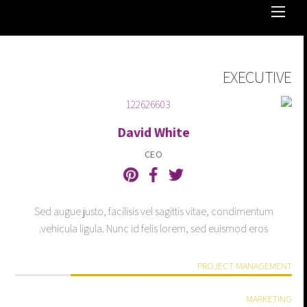
EXECUTIVE
David White
CEO
Sed augue justo, facilisis vel sagittis vitae, condimentum
vehicula ligula. Nunc id felis lorem, sed euismod eros.
PROJECT MANAGEMENT
MARKETING