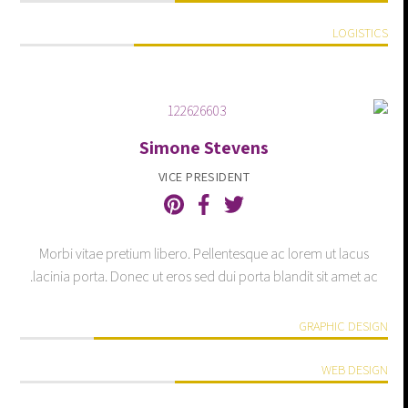
LOGISTICS
Simone Stevens
VICE PRESIDENT
Morbi vitae pretium libero. Pellentesque ac lorem ut lacus
lacinia porta. Donec ut eros sed dui porta blandit sit amet ac.
GRAPHIC DESIGN
WEB DESIGN