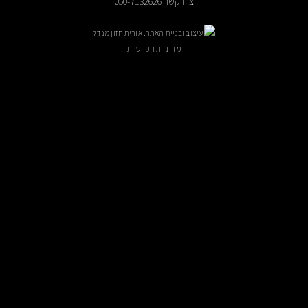
צרו קשר 050-7132626
עיצוב ובניית האתר: אורית חזון מנדל
מדיניות הפרטיות
ניתן לקבוע פגישה בתיאום מראש